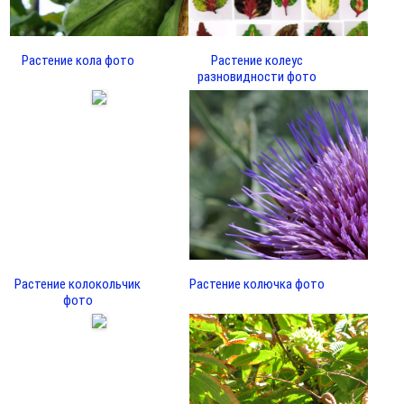
Растение кола фото
Растение колеус
разновидности фото
Растение колокольчик
Растение колючка фото
фото