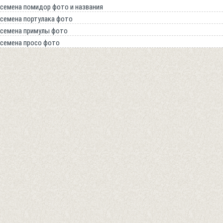
семена помидор фото и названия
семена портулака фото
семена примулы фото
семена просо фото