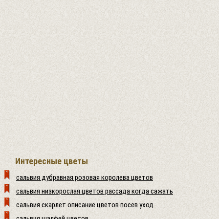
Интересные цветы
сальвия дубравная розовая королева цветов
сальвия низкорослая цветов рассада когда сажать
сальвия скарлет описание цветов посев уход
сальвия шалфей цветов