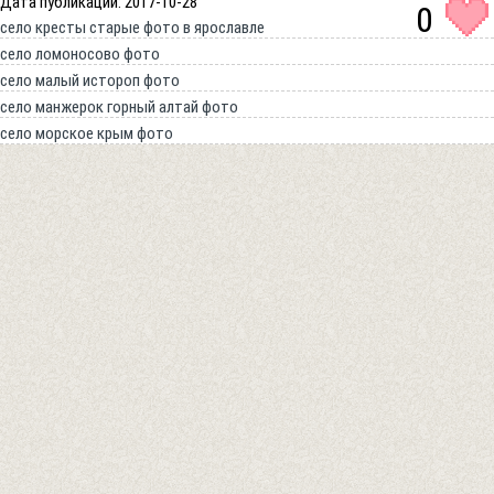
Дата публикации: 2017-10-28
0
село кресты старые фото в ярославле
село ломоносово фото
село малый истороп фото
село манжерок горный алтай фото
село морское крым фото