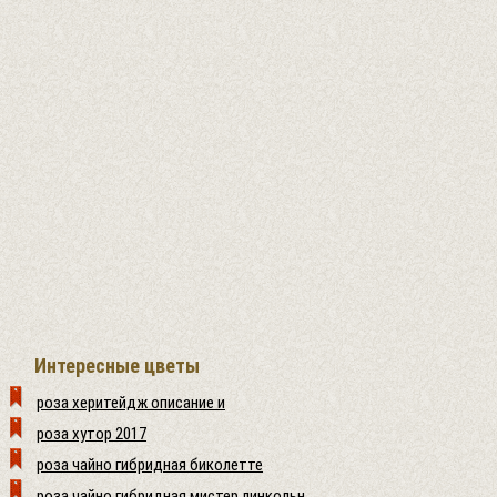
Интересные цветы
роза херитейдж описание и
роза хутор 2017
роза чайно гибридная биколетте
роза чайно гибридная мистер линкольн